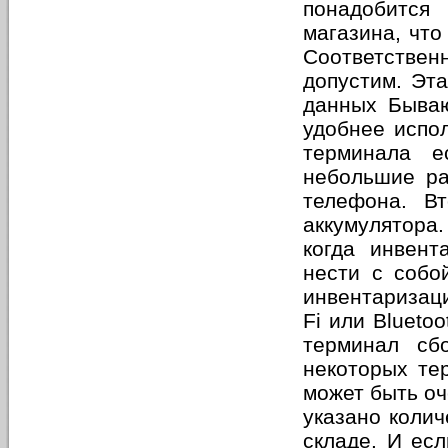
понадобится
магазина, что
Соответственн
допустим. Эта
данных Бываю
удобнее испол
терминала е
небольшие ра
телефона. В
аккумулятора.
когда инвент
нести с собо
инвентаризаци
Fi или Blueto
терминал сб
некоторых те
может быть оч
указано колич
складе. И есл