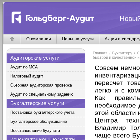
Новый
О компании
Цены на услуги
Акции и спецпр
Главная
/
Бухгалтеру
/
С
Аудиторские услуги
быстрой и качественной 
Совсем немно
Аудит по МСА
инвентаризац
Налоговый аудит
пересчет тов
Обзорная аудиторская проверка
легко и с ко
Аудит по специальному заданию
Как правил
Бухгалтерские услуги
необходимое 
этой области 
Постановка бухгалтерского учета
Центра техн
Бухгалтерское обслуживание
Владимир Тол
Восстановление бухучета
чаще всего Бу
Консультационные услуги