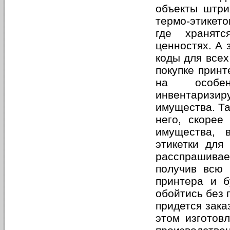
объекты штри
термо-этикето
где хранят
ценностях. А 
коды для всех
покупке принт
на особен
инвентаризир
имущества. Та
него, скорее
имущества, 
этикетки для
расспрашивае
получив всю
принтера и б
обойтись без 
придется зака
этом изготов