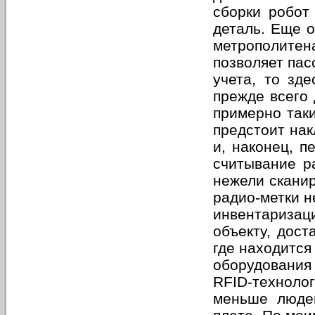
сборки робот
деталь. Еще о
метрополите
позволяет пас
учета, то зде
прежде всего 
примерно таки
предстоит нак
и, наконец, п
считывание р
нежели сканир
радио-метки н
инвентаризац
объекту, дост
где находится
оборудования
RFID-технол
меньше людей