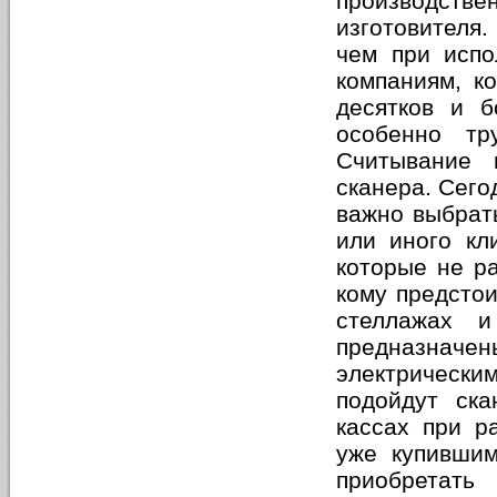
производстве
изготовителя.
чем при испо
компаниям, к
десятков и б
особенно тр
Считывание 
сканера. Сего
важно выбрать
или иного кл
которые не р
кому предстои
стеллажах и
предназначе
электрически
подойдут ска
кассах при р
уже купившим
приобретать