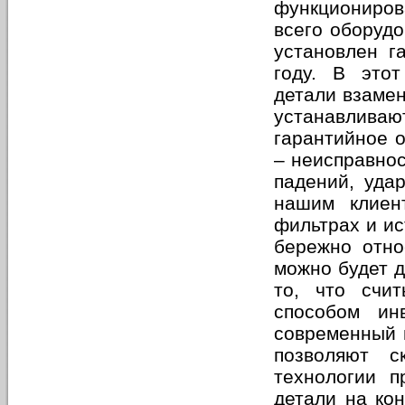
функциониров
всего оборудо
установлен г
году. В этот
детали взамен
устанавливают
гарантийное 
– неисправнос
падений, уда
нашим клиен
фильтрах и ис
бережно отно
можно будет д
то, что счи
способом ин
современный м
позволяют с
технологии п
детали на ко