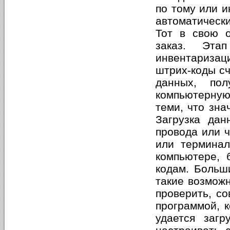
по тому или 
автоматическ
Тот в свою о
заказ. Эта
инвентаризац
штрих-коды с
данных, по
компьютерную
теми, что зна
Загрузка дан
провода или ч
или терминал
компьютере, 
кодам. Больш
такие возможн
проверить, с
программой, к
удается загр