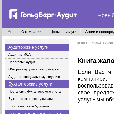
Новый
О компании
Цены на услуги
Акции и спецпр
Главная
/
Компания
/
Конт
Аудиторские услуги
Аудит по МСА
Книга жал
Налоговый аудит
Обзорная аудиторская проверка
Если Вас чт
Аудит по специальному заданию
компанией
Бухгалтерские услуги
воспользовав
свое предло
Постановка бухгалтерского учета
услуг - мы о
Бухгалтерское обслуживание
Восстановление бухучета
Консультационные услуги