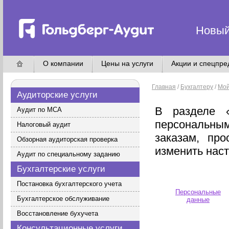
Новый
О компании
Цены на услуги
Акции и спецпр
Главная
/
Бухгалтеру
/
Мой
Аудиторские услуги
В разделе 
Аудит по МСА
персональны
Налоговый аудит
заказам, про
Обзорная аудиторская проверка
изменить наст
Аудит по специальному заданию
Бухгалтерские услуги
Постановка бухгалтерского учета
Персональные
Бухгалтерское обслуживание
данные
Восстановление бухучета
Консультационные услуги