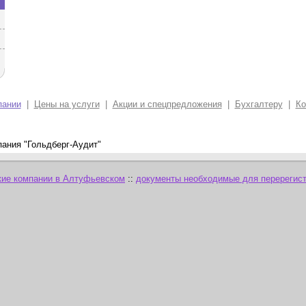
пании
|
Цены на услуги
|
Акции и спецпредложения
|
Бухгалтеру
|
Ко
пания "Гольдберг-Аудит"
кие компании в Алтуфьевском
::
документы необходимые для перерегист