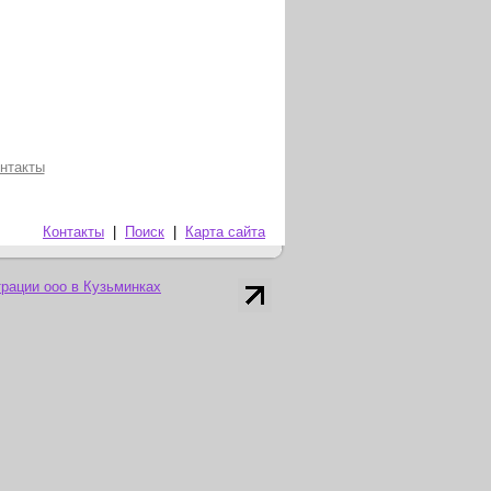
нтакты
Контакты
|
Поиск
|
Карта сайта
рации ооо в Кузьминках