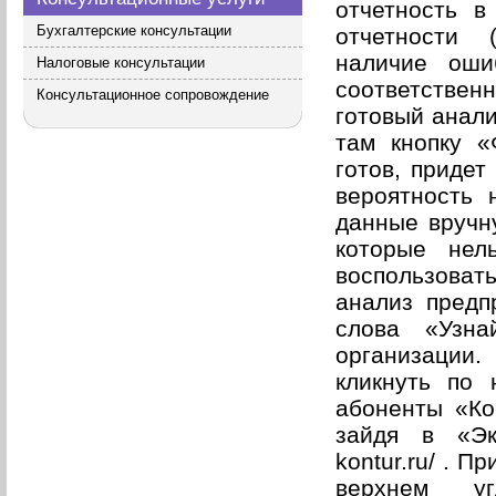
отчетность 
Бухгалтерские консультации
отчетности (
наличие оши
Налоговые консультации
соответствен
Консультационное сопровождение
готовый анали
там кнопку «
готов, придет
вероятность 
данные вручну
которые нел
воспользоват
анализ предп
слова «Узна
организации.
кликнуть по 
абоненты «Ко
зайдя в «Экс
kontur.ru/ . 
верхнем уг