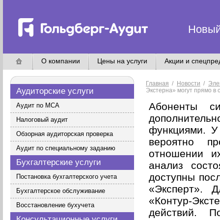
Новый
О компании
Цены на услуги
Акции и спецпр
Главная
/
Новости
/
Эле
Аудиторские услуги
Экстерна» могут прямо в
Абоненты си
Аудит по МСА
дополнител
Налоговый аудит
функциями. У
Обзорная аудиторская проверка
вероятно п
Аудит по специальному заданию
отношении и
Бухгалтерские услуги
анализ состо
доступны посл
Постановка бухгалтерского учета
«Эксперт». 
Бухгалтерское обслуживание
«Контур-Экст
Восстановление бухучета
действий. П
Консультационные услуги