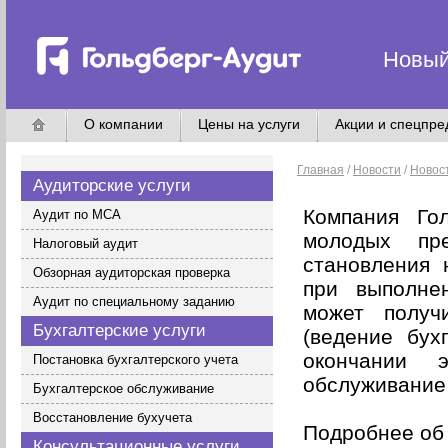
Новый
О компании
Цены на услуги
Акции и спецпр
Главная
/
Новости
/
Новос
Аудиторские услуги
Компания Го
Аудит по МСА
молодых пр
Налоговый аудит
становления 
Обзорная аудиторская проверка
при выполне
Аудит по специальному заданию
может получ
Бухгалтерские услуги
(ведение бух
окончании 
Постановка бухгалтерского учета
обслуживание 
Бухгалтерское обслуживание
Восстановление бухучета
Подробнее об 
Консультационные услуги