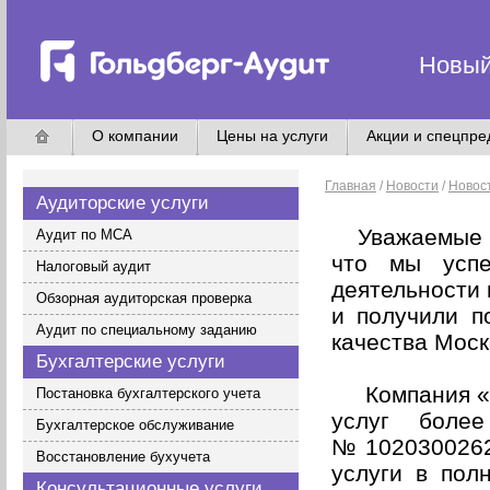
Новый
О компании
Цены на услуги
Акции и спецпр
Главная
/
Новости
/
Новос
Аудиторские услуги
Уважаемые кл
Аудит по МСА
что мы успе
Налоговый аудит
деятельности
Обзорная аудиторская проверка
и получили п
Аудит по специальному заданию
качества Моск
Бухгалтерские услуги
Компания «Го
Постановка бухгалтерского учета
услуг боле
Бухгалтерское обслуживание
№1020300262
Восстановление бухучета
услуги в пол
Консультационные услуги