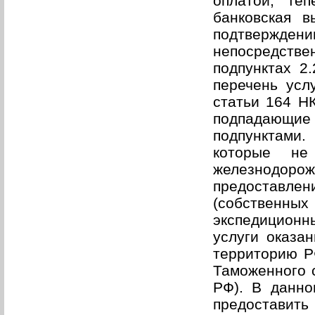
оплатой, те
банковская в
подтвержде
непосредстве
подпунктах 2
перечень усл
статьи 164 НК
подпадающи
подпунктами
которые не
железнодор
предоставлен
(собственны
экспедиционны
услуги оказа
территорию Р
Таможенного с
РФ). В данно
предоставить