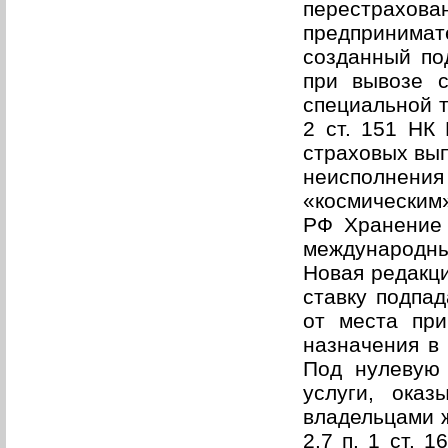
перестрахов
предпринима
созданный под
при вывозе 
специальной т
2 ст. 151 НК
страховых вып
неисполнени
«космическим»
РФ Хранение 
международны
Новая редакци
ставку подпад
от места пр
назначения в 
Под нулевую 
услуги, ока
владельцами ж
2.7 п. 1 ст. 