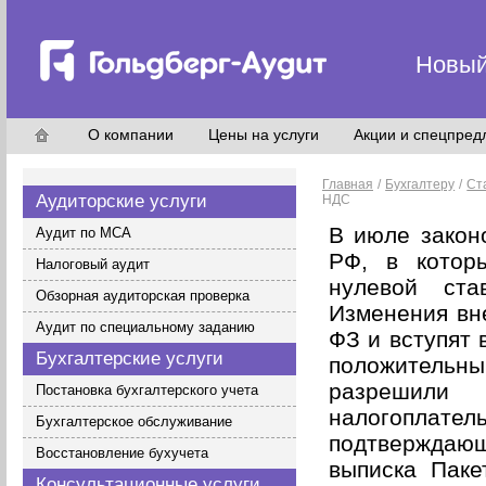
Новый
О компании
Цены на услуги
Акции и спецпред
Главная
/
Бухгалтеру
/
Ст
Аудиторские услуги
НДС
В июле закон
Аудит по МСА
РФ, в котор
Налоговый аудит
нулевой ста
Обзорная аудиторская проверка
Изменения вн
Аудит по специальному заданию
ФЗ и вступят 
Бухгалтерские услуги
положительны 
разрешили
Постановка бухгалтерского учета
налогоплат
Бухгалтерское обслуживание
подтверждаю
Восстановление бухучета
выписка Паке
Консультационные услуги