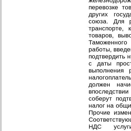
железнодорож
перевозке то
других госу
союза. Для 
транспорте, 
товаров, вы
Таможенного
работы, введе
подтвердить н
с даты прос
выполнения 
налогоплател
должен нач
впоследстви
соберут подт
налог на общи
Прочие изме
Соответствую
НДС услуг