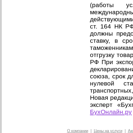
(работы ус
международны
действующими 
ст. 164 НК Р
должны предо
ставку, в ср
таможенникам
отгрузку това
РФ При экспо
декларирова
союза, срок д
нулевой ст
транспортных
Новая редакци
эксперт «Бу
БухОнлайн.ру
О компании
|
Цены на услуги
|
Ак