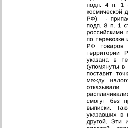
подп. 4 п. 1
космической д
РФ); - припа
подп. 8 п. 1 
российскими 
по перевозке 
РФ товаров 
территории Р
указана в пе
(упомянуты в 
поставит точ
между налог
отказывали
расплачивали
смогут без 
выписки. Та
указавших в 
другой. Эти 