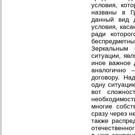
условия, кото
названы в Г
данный вид 
условия, каса
ради которог
беспредмет
Зеркальным 
ситуации, явл
иное важное 
аналогично 
договору. На
одну ситуацию
вот сложнос
необходимост
многие собст
сразу через н
также распре
отечественно