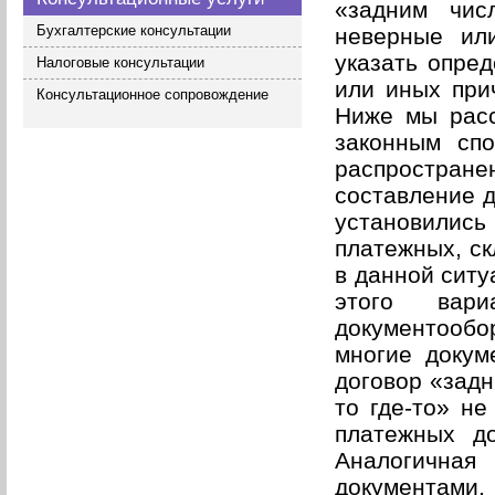
«задним чис
Бухгалтерские консультации
неверные ил
указать опред
Налоговые консультации
или иных при
Консультационное сопровождение
Ниже мы расс
законным сп
распростран
составление д
установили
платежных, ск
в данной ситу
этого вар
документообо
многие докум
договор «задн
то где-то» не
платежных до
Аналогичная
документами