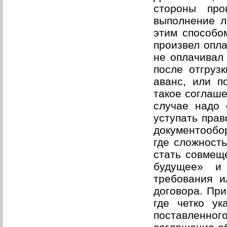
стороны про
выполнение л
этим способом
произвел опла
не оплачивал 
после отгруз
аванс, или п
такое соглаше
случае надо 
уступать прав
документообор
где сложность
стать совмещ
будущее» и
требования и
договора. Пр
где четко ук
поставленн