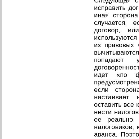
Следующая си
исправить дог
иная сторона
случается, 
договор, и
используются
из правовых 
вычитываютс
попадают у
договореннос
идет «по ф
предусмотрена
если сторон
настаивает 
оставить все 
нести налогов
ее реально 
налоговиков, 
аванса. Поэто