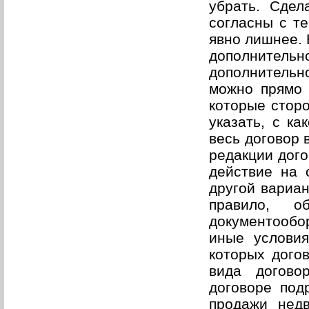
убрать. Сдел
согласны с те
явно лишнее. 
дополнитель
дополнитель
можно прямо 
которые стор
указать, с ка
весь договор 
редакции дого
действие на 
другой вариан
правило, о
документообор
иные условия
которых дого
вида догово
договоре под
продажи недв