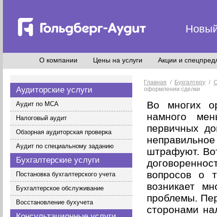
Новый
О компании
Цены на услуги
Акции и спецпред
Главная
/
Бухгалтеру
/
С
Аудиторские услуги
оформлении сделки
Во многих о
Аудит по МСА
намного мен
Налоговый аудит
первичных до
Обзорная аудиторская проверка
неправильно
Аудит по специальному заданию
штрафуют. Вот
Бухгалтерские услуги
договореннос
вопросов о т
Постановка бухгалтерского учета
возникает мн
Бухгалтерское обслуживание
проблемы. Пе
Восстановление бухучета
сторонами на
Консультационные услуги