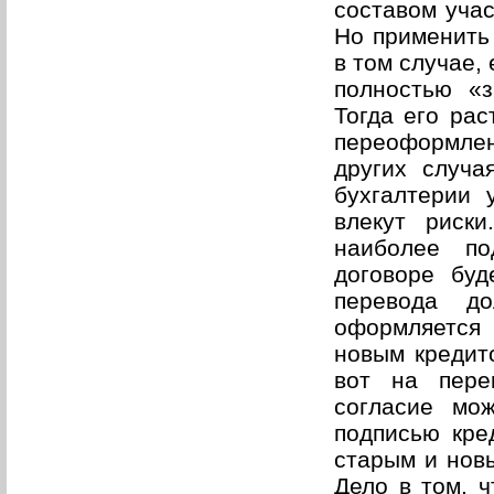
составом учас
Но применить 
в том случае,
полностью «з
Тогда его рас
переоформлен
других случа
бухгалтерии 
влекут риски
наиболее п
договоре буд
перевода д
оформляется
новым кредит
вот на пере
согласие мо
подписью кре
старым и новы
Дело в том, ч